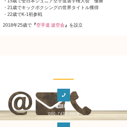
・15歳で全日本ジュニア空手道選手権大会 優勝
・21歳でキックボクシングの世界タイトル獲得
・22歳でK-1初参戦
2018年25歳で
『
空手道 波空会
』
を設立
CONTACT US
お問合せください
電話番号
080-7470-0808